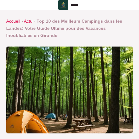
Accueil
›
Actu
›
Top 10 des Meilleurs Campings dans les
Landes: Votre Guide Ultime pour des Vacances
Inoubliables en Gironde